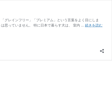
」「グレインフリー」「プレミアム」という言葉をよく目にしま
【ビ
は思っていません。 特に日本で暮らす犬は、 室内 …
続きを読む
ィ
ナ
チ
ュ
ラ
ル
は
な
ぜ
お
す
す
め？
日
本
で