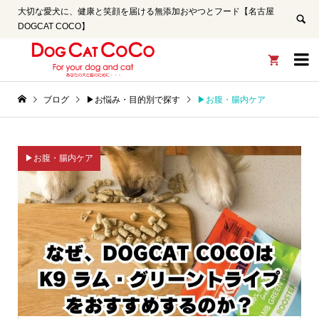
大切な愛犬に、健康と笑顔を届ける無添加おやつとフード【名古屋
DOGCAT COCO】


ブログ
▶お悩み・目的別で探す
▶お腹・腸内ケア
▶お腹・腸内ケア