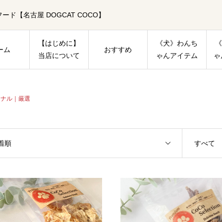
【名古屋 DOGCAT COCO】
【はじめに】
《犬》わんち
《
ーム
おすすめ
当店について
ゃんアイテム
ゃ
ジナル｜厳選
着順
すべて