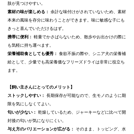
肢が見つけやすい。
素材の味が楽しめる：
余計な味付けがされていないため、素材
本来の風味を存分に味わうことができます。味に敏感な子にも
きっと喜んでいただけるはず。
携帯に便利：
軽量でかさばらないため、散歩やお出かけの際に
も気軽に持ち運べます。
栄養補助食としても優秀：
食欲不振の際や、シニア犬の栄養補
給として、少量でも高栄養価なフリーズドライは非常に役立ち
ます。
【飼い主さんにとってのメリット】
ストックしやすい：
長期保存が可能なので、生モノのように期
限を気にしなくてよい。
匂いが少ない：
乾燥しているため、ジャーキーなどに比べて開
封後の匂いが気になりにくい。
与え方のバリエーションが広がる：
そのまま、トッピング、水