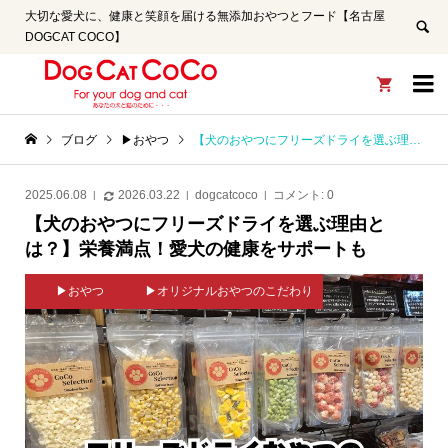
大切な愛犬に、健康と笑顔を届ける無添加おやつとフード【名古屋
DOGCAT COCO】


ブログ
▶おやつ
【犬のおやつにフリーズドライを選ぶ理由とは？】栄養満点！愛犬の健康をサポートも
2025.06.08
2026.03.22
dogcatcoco
コメント:
0
【犬のおやつにフリーズドライを選ぶ理由と
は？】栄養満点！愛犬の健康をサポートも
▶おやつ
▶オリジナルおやつのこだわり