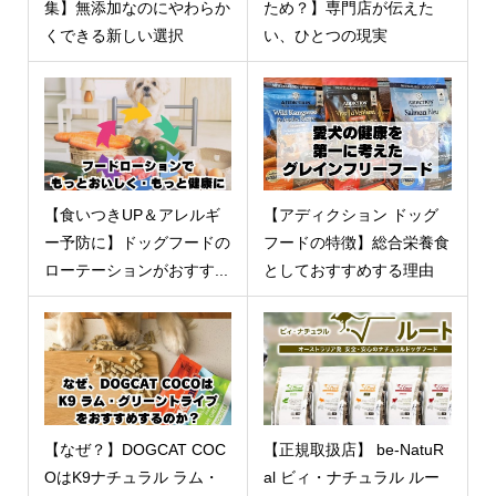
集】無添加なのにやわらか
ため？】専門店が伝えた
くできる新しい選択
い、ひとつの現実
【食いつきUP＆アレルギ
【アディクション ドッグ
ー予防に】ドッグフードの
フードの特徴】総合栄養食
ローテーションがおすす...
としておすすめする理由
【なぜ？】DOGCAT COC
【正規取扱店】 be-NatuR
OはK9ナチュラル ラム・
al ビィ・ナチュラル ルー