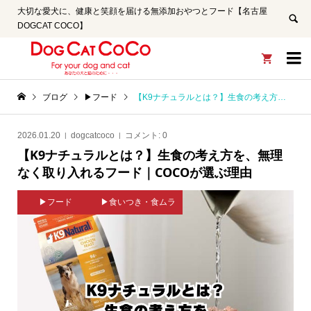
大切な愛犬に、健康と笑顔を届ける無添加おやつとフード【名古屋
DOGCAT COCO】


ブログ
▶フード
【K9ナチュラルとは？】生食の考え方を、無理なく取り入れるフード｜COCOが選ぶ理由
2026.01.20
dogcatcoco
コメント:
0
【K9ナチュラルとは？】生食の考え方を、無理
なく取り入れるフード｜COCOが選ぶ理由
▶フード
▶食いつき・食ムラ