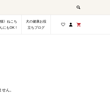
猫》ねこち
犬の健康お役
んにもOK！
立ちブログ
ません。