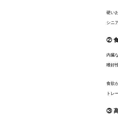
硬い
シニ
② 
内臓
嗜好
食欲
トレ
③ 