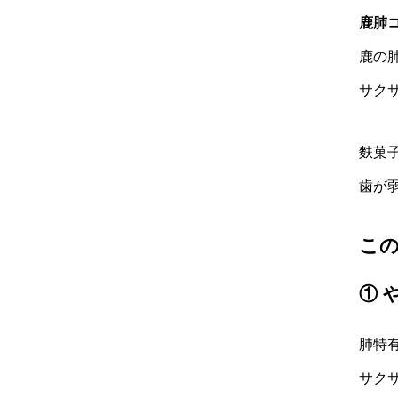
鹿肺
鹿の
サク
麩菓
歯が
この
① 
肺特
サク