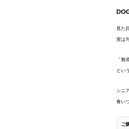
DO
見た
実は
「無
とい
シニ
食い
ご