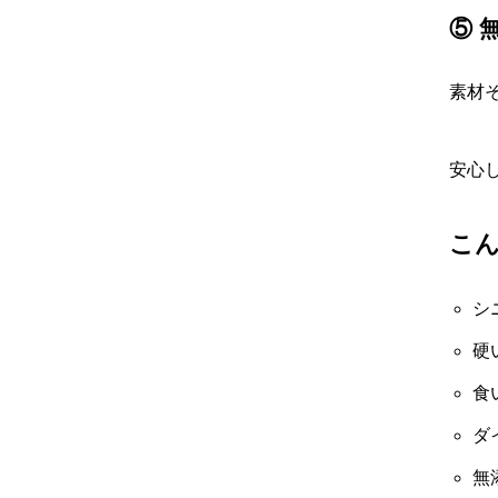
⑤ 
素材
安心
こ
シ
硬
食
ダ
無