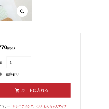
770
(税込)
量
庫
在庫有り
テゴリー：
▷シニア犬ケア
,
《犬》わんちゃんアイテ