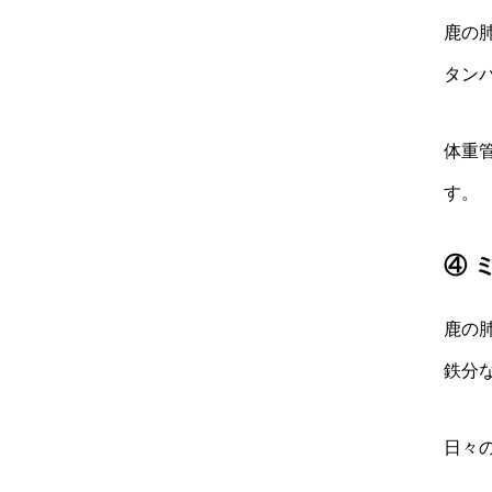
鹿の
タン
体重
す。
④ 
鹿の
鉄分
日々