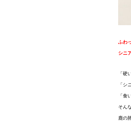
ふわ
シニ
「硬
「シ
「食
そん
鹿の