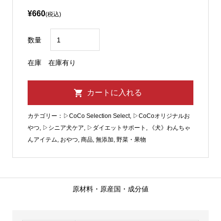
¥660
(税込)
数量
在庫
在庫有り
カテゴリー：
▷CoCo Selection Select
,
▷CoCoオリジナルお
やつ
,
▷シニア犬ケア
,
▷ダイエットサポート
,
《犬》わんちゃ
んアイテム
,
おやつ
,
商品
,
無添加
,
野菜・果物
原材料・原産国・成分値