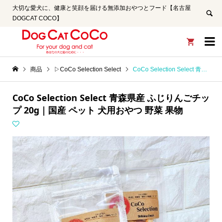
大切な愛犬に、健康と笑顔を届ける無添加おやつとフード【名古屋
DOGCAT COCO】


商品
▷CoCo Selection Select
CoCo Selection Select 青森県産 ふじりんごチップ 20g｜国産 ペット 犬用おやつ 野菜 果物
CoCo Selection Select 青森県産 ふじりんごチッ
プ 20g｜国産 ペット 犬用おやつ 野菜 果物