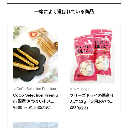
一緒によく選ばれている商品
▷CoCo Selection Premium
▷シニア犬ケア
CoCo Selection Premiu
フリーズドライの国産り
m 国産 さつまいもス...
んご 12g｜犬用おやつ...
¥660 ～ ¥1,880
¥880
(税込)
(税込)