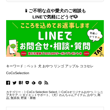
📱ご不明な点や愛犬のご相談も
LINEで気軽にどうぞ🐶
キーワード：ペット 犬 おやつ リンゴ アップル ココセレ
CoCoSelection
カテゴリー：
▷CoCo Selection Select
,
▷CoCoオリジナルおやつ
,
▷シニ
ア犬ケア
,
▷ダイエットサポート
,
《犬》わんちゃんアイテム
,
おやつ
,
商
品
,
無添加
,
野菜・果物