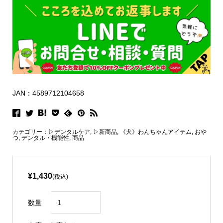
JAN：4589712104658
カテゴリー：
▷デンタルケア
,
▷新商品
,
《犬》わんちゃんアイテム
,
おや
つ
,
デンタル・機能性
,
商品
¥1,430
(税込)
数量