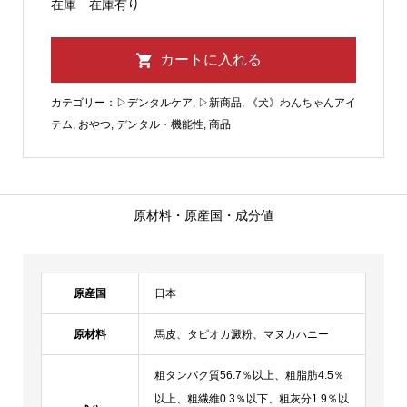
在庫
在庫有り
カテゴリー：
▷デンタルケア
,
▷新商品
,
《犬》わんちゃんアイ
テム
,
おやつ
,
デンタル・機能性
,
商品
原材料・原産国・成分値
原産国
日本
原材料
馬皮、タピオカ澱粉、マヌカハニー
粗タンパク質56.7％以上、粗脂肪4.5％
以上、粗繊維0.3％以下、粗灰分1.9％以