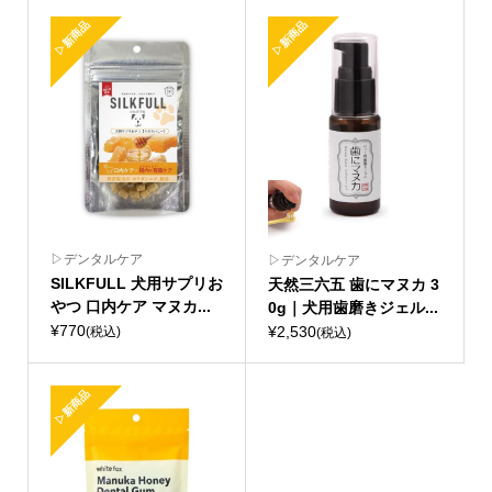
▷新商品
▷新商品
▷デンタルケア
▷デンタルケア
SILKFULL 犬用サプリお
天然三六五 歯にマヌカ 3
やつ 口内ケア マヌカ...
0g｜犬用歯磨きジェル...
¥770
¥2,530
(税込)
(税込)
▷新商品