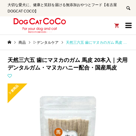
大切な愛犬に、健康と笑顔を届ける無添加おやつとフード【名古屋
DOGCAT COCO】


商品
▷デンタルケア
天然三六五 歯にマヌカのガム 馬皮 20本入｜犬用デンタルガム・マヌカハニー配合・国産馬皮
天然三六五 歯にマヌカのガム 馬皮 20本入｜犬用
デンタルガム・マヌカハニー配合・国産馬皮
▷新商品