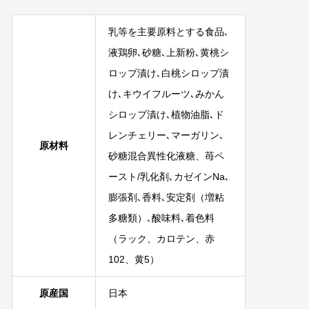
乳等を主要原料とする食品､
液鶏卵､砂糖､上新粉､黄桃シ
ロップ漬け､白桃シロップ漬
け､キウイフルーツ､みかん
シロップ漬け､植物油脂､ド
レンチェリー､マーガリン､
原材料
砂糖混合異性化液糖、苺ペ
ースト/乳化剤､カゼインNa､
膨張剤､香料､安定剤（増粘
多糖類）､酸味料､着色料
（ラック、カロテン、赤
102、黄5）
原産国
日本