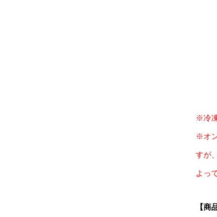
※冷
※オ
すが
よっ
【商