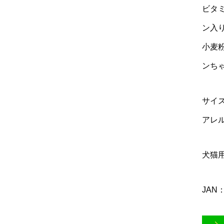
ビタ
ン入
小麦
ンち
サイズ
アレ
犬猫
JAN：