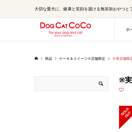
大切な愛犬に、健康と笑顔を届ける無添加おやつとフード
ホ
商品
ケーキ＆スイーツ※店舗限定
※実店舗限
※
S
L
D
O
U
O
T