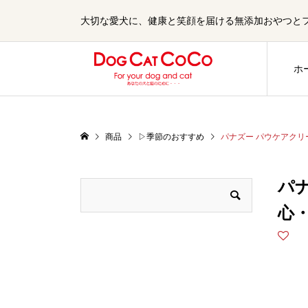
大切な愛犬に、健康と笑顔を届ける無添加おやつとフード
ホ
商品
▷季節のおすすめ
パナズー パウケアクリ
パ
心