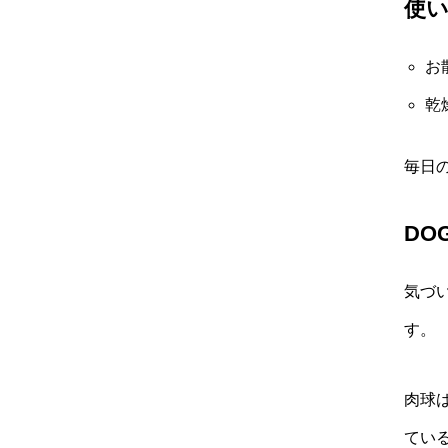
使
お
乾
毎日
DO
気づ
す。
肉球
てい