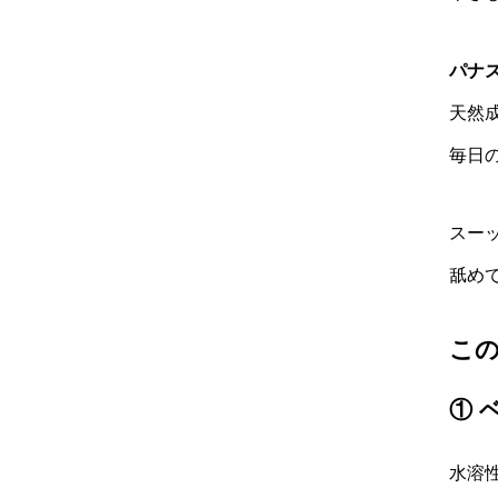
パナ
天然
毎日
スー
舐め
この
① 
水溶