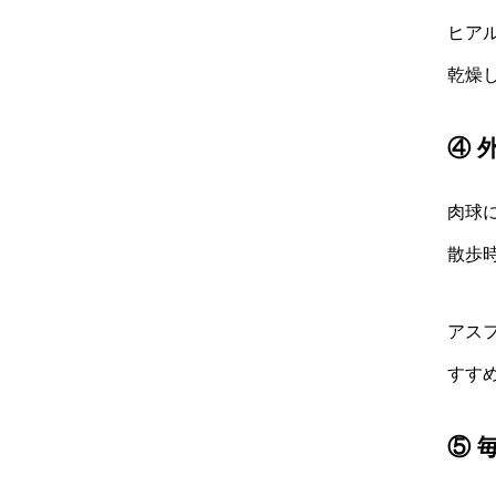
ヒア
乾燥
④ 
肉球
散歩
アス
すす
⑤ 