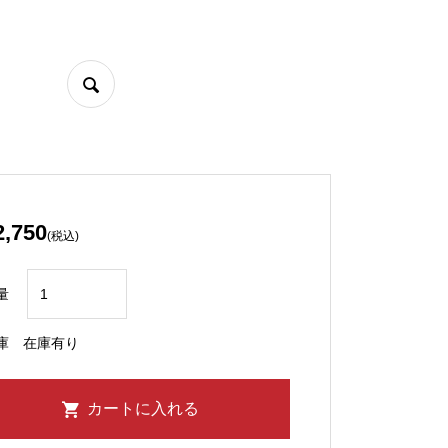
2,750
(税込)
量
庫
在庫有り