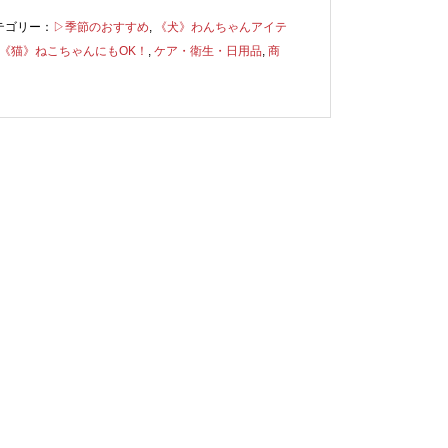
テゴリー：
▷季節のおすすめ
,
《犬》わんちゃんアイテ
《猫》ねこちゃんにもOK！
,
ケア・衛生・日用品
,
商