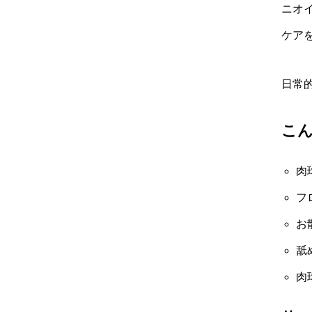
ニオ
ケア
日常
こ
肉
フ
お
舐
肉