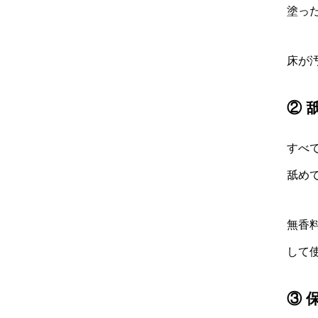
塗っ
床が
② 
すべ
舐め
無香
して
③ 