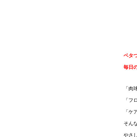
ベタ
毎日
「肉
「フ
「ケ
そん
やさ