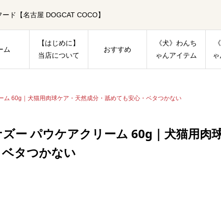
【名古屋 DOGCAT COCO】
【はじめに】
《犬》わんち
《
ーム
おすすめ
当店について
ゃんアイテム
ゃ
ーム 60g｜犬猫用肉球ケア・天然成分・舐めても安心・ベタつかない
ナズー パウケアクリーム 60g｜犬猫用
・ベタつかない