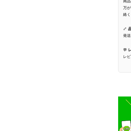
商品
万が
絡く
🦴
発送
💬
レビ