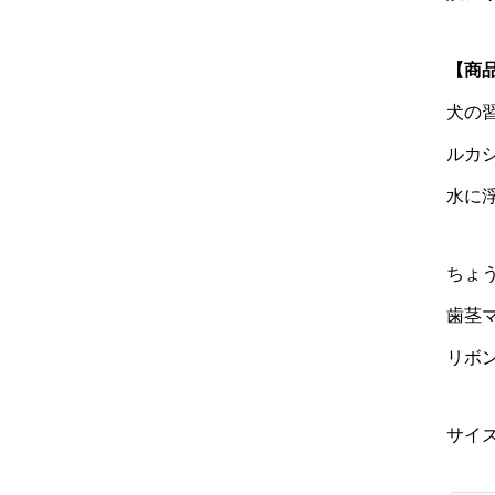
【商
犬の
ルカ
水に
ちょ
歯茎
リボ
サイズ