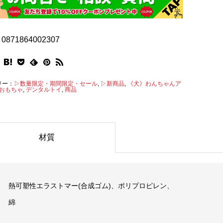
0871864002307
リー：
▷数量限定・期間限定・セール
,
▷新商品
,
《犬》わんちゃんア
おもちゃ
,
デンタルトイ
,
商品
材質
熱可塑性エラストマー(合成ゴム)、ポリプロピレン、
綿