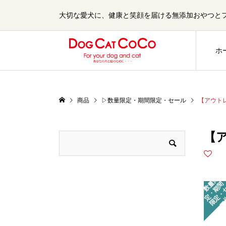
大切な愛犬に、健康と笑顔を届ける無添加おやつとフード
ホ
商品
▷数量限定・期間限定・セール
【アウト
【
▷
数
限
定
・
限
・
ー
量
間