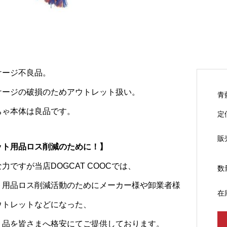
ケージ不良品。
ケージの破損のためアウトレット扱い。
青
ちゃ本体は良品です。
定
販
ット用品ロス削減のために！】
力ですが当店DOGCAT COOCでは、
数
ト用品ロス削減活動のためにメーカー様や卸業者様
在
ウトレットなどになった、
リ品を皆さまへ格安にてご提供しております。