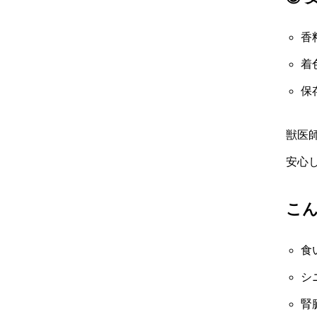
香
着
保
獣医
安心
こ
食
シ
腎