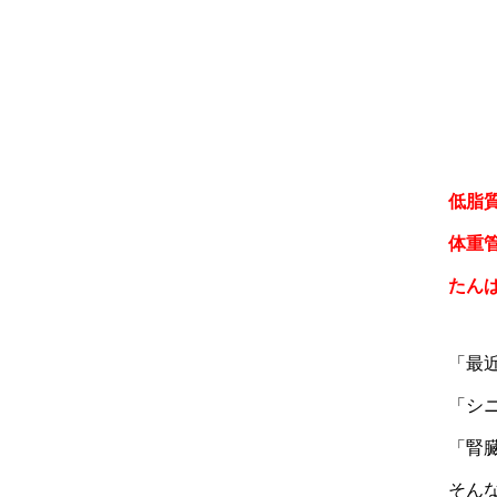
低脂
体重
たん
「最
「シ
「腎
そん