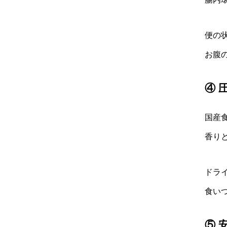
便の
お腹
④ 
国産
香り
ドラ
食い
⑤ 