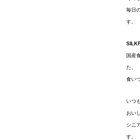
毎日
す。
SIL
国産
た、
食い
いつ
おい
シニ
す。