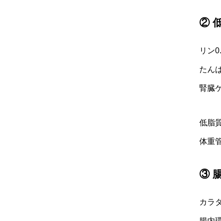
② 
リン0
たん
腎臓
低脂
体重
③ 
カラ
腸内