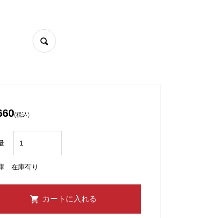
660
(税込)
量
庫
在庫有り