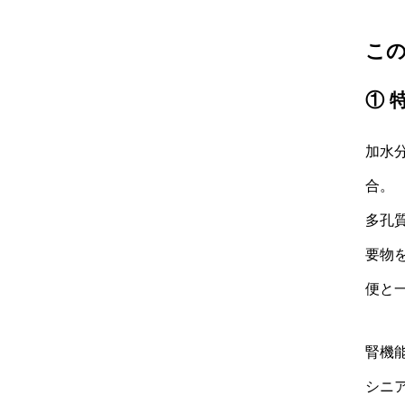
この
① 
加水
合。
多孔
要物
便と
腎機
シニ