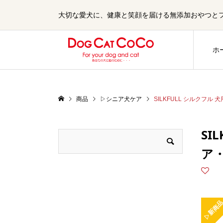
大切な愛犬に、健康と笑顔を届ける無添加おやつとフード
ホ
商品
▷シニア犬ケア
SILKFULL シルクフ
SI
ア
▷新商